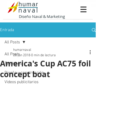
humar
naval
Diseño Naval & Marketing
Entrada
All Posts
humarnaval
All Posts
28 jun 2018
0 min de lectura
America's Cup AC75 foil
Tendencia
concept boat
Diseño y construcción
Videos publicitarios