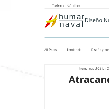
Turismo Náutico
humar
Diseño N
naval
All Posts
Tendencia
Diseño y co
humarnaval
28 jun 
Atracan